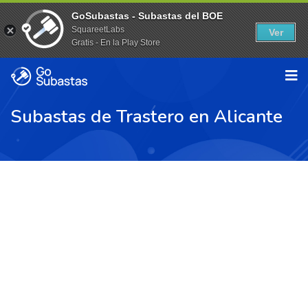
GoSubastas - Subastas del BOE
SquareetLabs
Ver
Gratis - En la Play Store
Subastas de Trastero en Alicante