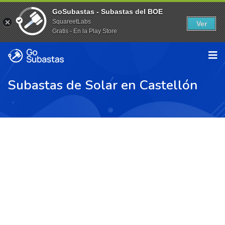
GoSubastas - Subastas del BOE
SquareetLabs
Ver
Gratis - En la Play Store
Subastas de Solar en Castellón