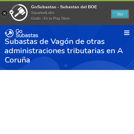
GoSubastas - Subastas del BOE
SquareetLabs
Ver
Gratis - En la Play Store
Subastas de Vagón de otras
administraciones tributarias en A
Coruña