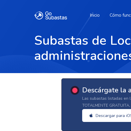
Inicio
Cómo func
Subastas de Loc
administraciones
Descárgate la 
Las subastas listadas en 
TOTALMENTE GRATUITA, d
Descargar para iO