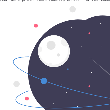
onal! Descarga la app, crea tus alertas y recibe notificaciones cuan