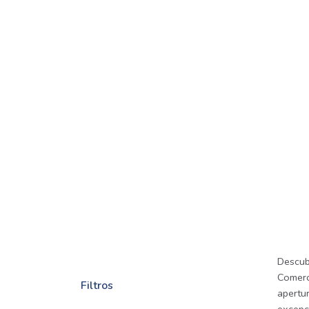
Descub
Comerci
Filtros
apertur