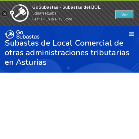
GoSubastas - Subastas del BOE
SquareetLabs
Ver
Gratis - En la Play Store
Subastas de Local Comercial de
otras administraciones tributarias
en Asturias