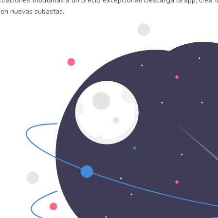
traciones tributarias a un precio excepcional! Descarga la app, crea t
uen nuevas subastas.