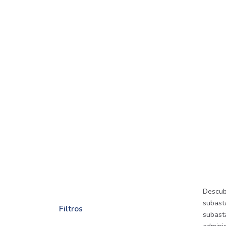
Descub
subasta
Filtros
subast