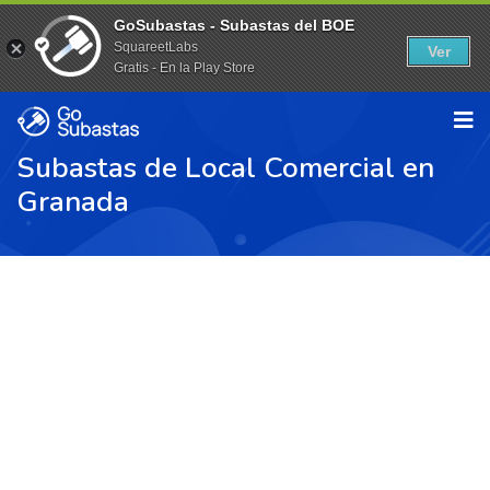
GoSubastas - Subastas del BOE
SquareetLabs
Ver
Gratis - En la Play Store
Subastas de Local Comercial en
Granada