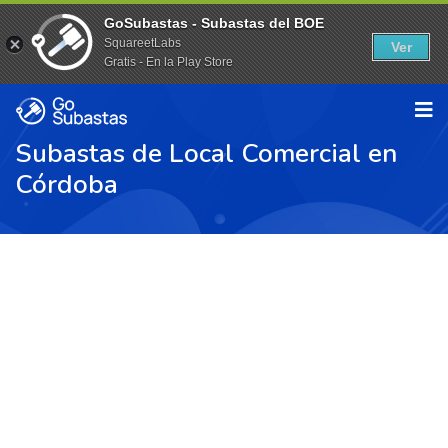
GoSubastas - Subastas del BOE
SquareetLabs
Ver
Gratis - En la Play Store
Subastas de Local Comercial en
Córdoba