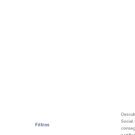
Descub
Social 
Filtros
consegu