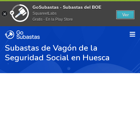
GoSubastas - Subastas del BOE
SquareetLabs
Ver
Gratis - En la Play Store
Subastas de Vagón de la
Seguridad Social en Huesca