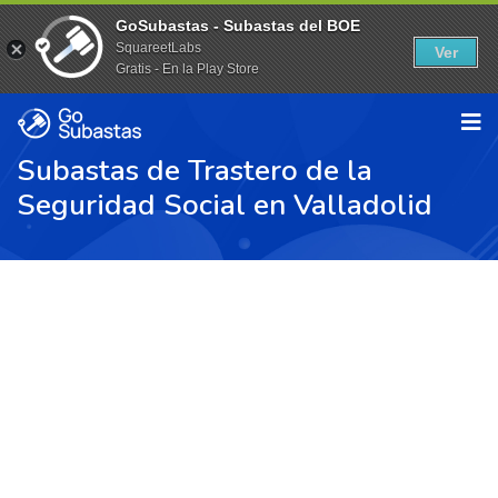
GoSubastas - Subastas del BOE
SquareetLabs
Ver
Gratis - En la Play Store
Subastas de Trastero de la
Seguridad Social en Valladolid