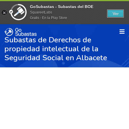
GoSubastas - Subastas del BOE
SquareetLabs
Ver
Gratis - En la Play Store
Subastas de Derechos de
propiedad intelectual de la
Seguridad Social en Albacete