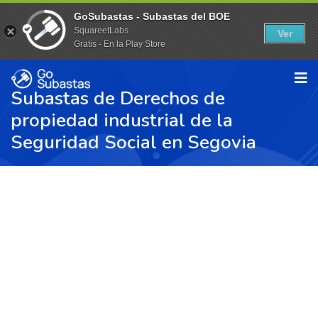
GoSubastas - Subastas del BOE
SquareetLabs
Ver
Gratis - En la Play Store
Subastas de Derechos de
propiedad industrial de la
Seguridad Social en Segovia