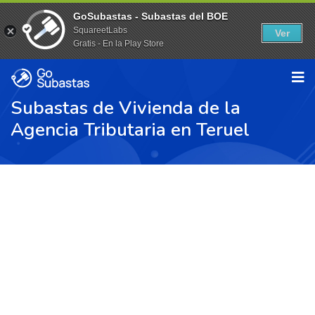
GoSubastas - Subastas del BOE
SquareetLabs
Ver
Gratis - En la Play Store
Subastas de Vivienda de la
Agencia Tributaria en Teruel