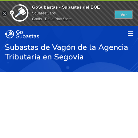
GoSubastas - Subastas del BOE
SquareetLabs
Ver
Gratis - En la Play Store
Subastas de Vagón de la Agencia
Tributaria en Segovia