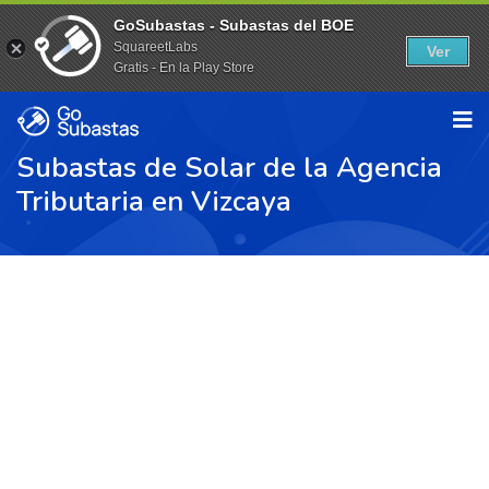
GoSubastas - Subastas del BOE
SquareetLabs
Ver
Gratis - En la Play Store
Subastas de Solar de la Agencia
Tributaria en Vizcaya