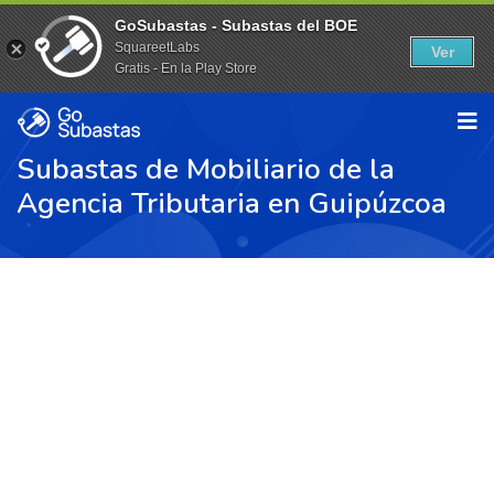
GoSubastas - Subastas del BOE
SquareetLabs
Ver
Gratis - En la Play Store
Subastas de Mobiliario de la
Agencia Tributaria en Guipúzcoa