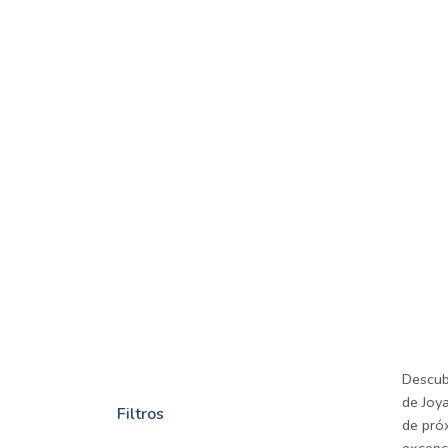
Descub
de Joya
Filtros
de próx