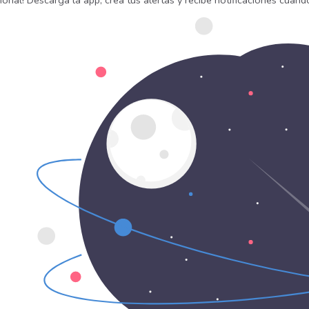
onal! Descarga la app, crea tus alertas y recibe notificaciones cuan