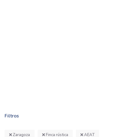
Filtros
Zaragoza
Finca rústica
AEAT