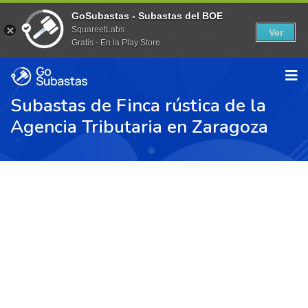
GoSubastas - Subastas del BOE
SquareetLabs
Ver
Gratis - En la Play Store
Subastas de Finca rústica de la
Agencia Tributaria en Zaragoza