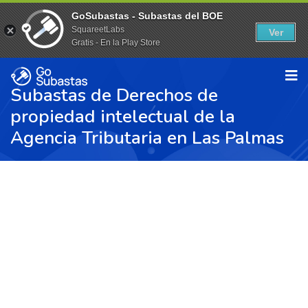
GoSubastas - Subastas del BOE
SquareetLabs
Ver
Gratis - En la Play Store
Subastas de Derechos de
propiedad intelectual de la
Agencia Tributaria en Las Palmas