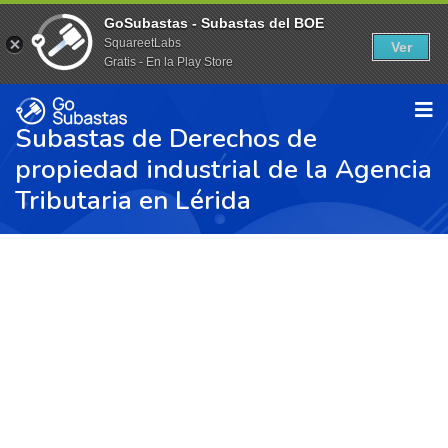
GoSubastas - Subastas del BOE
SquareetLabs
Ver
Gratis - En la Play Store
Subastas de Derechos de
propiedad industrial de la Agencia
Tributaria en Lérida