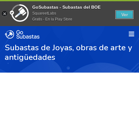
GoSubastas - Subastas del BOE
SquareetLabs
Ver
Gratis - En la Play Store
Subastas de Joyas, obras de arte y
antigüedades