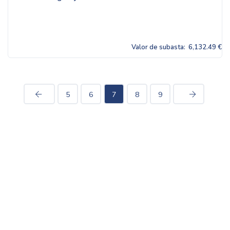
Valor de subasta:
6,132.49 €
5
6
7
8
9