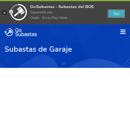
GoSubastas - Subastas del BOE
SquareetLabs
Ver
Gratis - En la Play Store
Subastas de Garaje