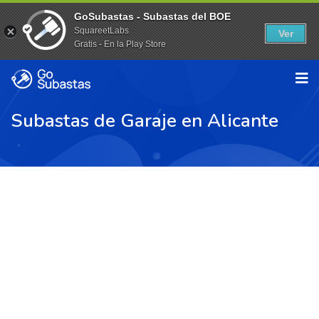
GoSubastas - Subastas del BOE
SquareetLabs
Ver
Gratis - En la Play Store
Subastas de Garaje en Alicante