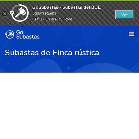
GoSubastas - Subastas del BOE
SquareetLabs
Ver
Gratis - En la Play Store
Subastas de Finca rústica