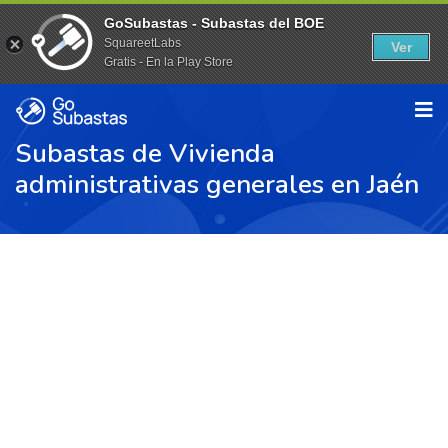
GoSubastas - Subastas del BOE
SquareetLabs
Ver
Gratis - En la Play Store
Subastas de Vivienda
administrativas generales en Jaén