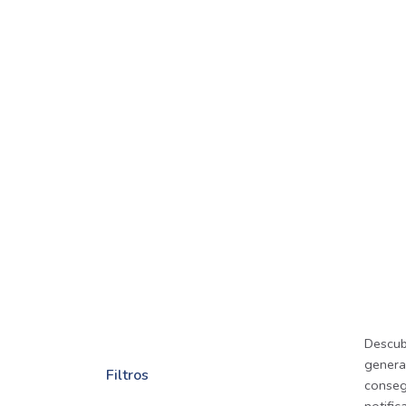
Descub
general
Filtros
consegu