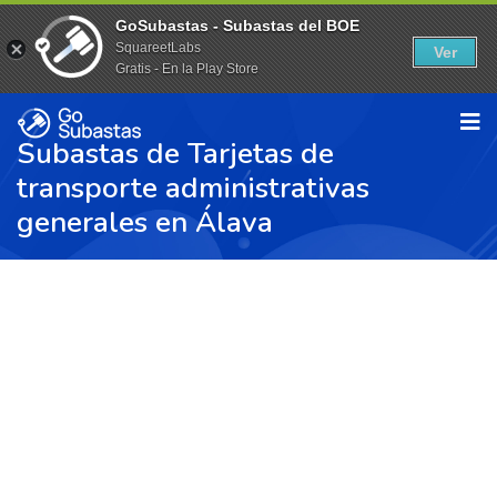
GoSubastas - Subastas del BOE
SquareetLabs
Ver
Gratis - En la Play Store
Subastas de Tarjetas de
transporte administrativas
generales en Álava