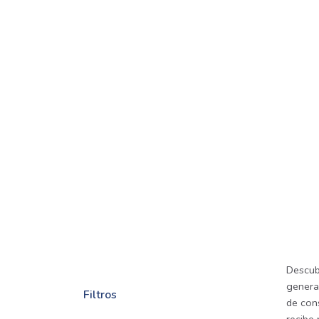
Descub
genera
Filtros
de cons