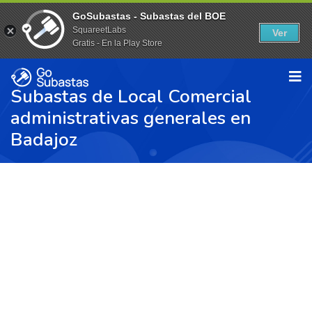
GoSubastas - Subastas del BOE
SquareetLabs
Ver
Gratis - En la Play Store
Subastas de Local Comercial
administrativas generales en
Badajoz