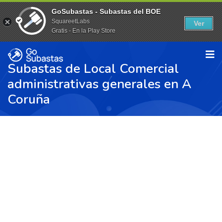
GoSubastas - Subastas del BOE
SquareetLabs
Ver
Gratis - En la Play Store
Subastas de Local Comercial
administrativas generales en A
Coruña