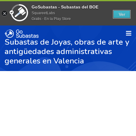
GoSubastas - Subastas del BOE
SquareetLabs
Ver
Gratis - En la Play Store
Subastas de Joyas, obras de arte y
antigüedades administrativas
generales en Valencia