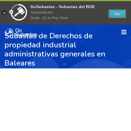
GoSubastas - Subastas del BOE
SquareetLabs
Ver
Gratis - En la Play Store
Subastas de Derechos de
propiedad industrial
administrativas generales en
Baleares