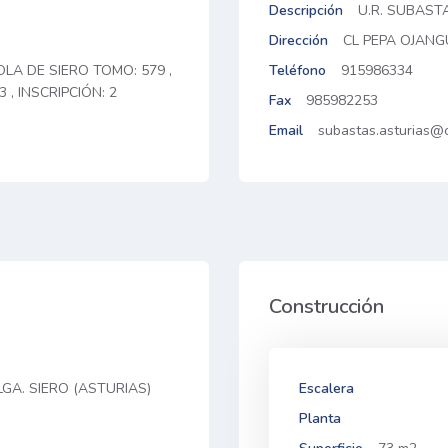
Descripción
U.R. SUBAST
Dirección
CL PEPA OJANG
OLA DE SIERO TOMO: 579 ,
Teléfono
915986334
3 , INSCRIPCIÓN: 2
Fax
985982253
Email
subastas.asturias@c
Construcción
ELGA. SIERO (ASTURIAS)
Escalera
Planta