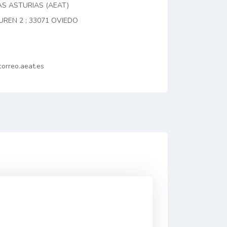
AS ASTURIAS (AEAT)
UREN 2 ; 33071 OVIEDO
orreo.aeat.es