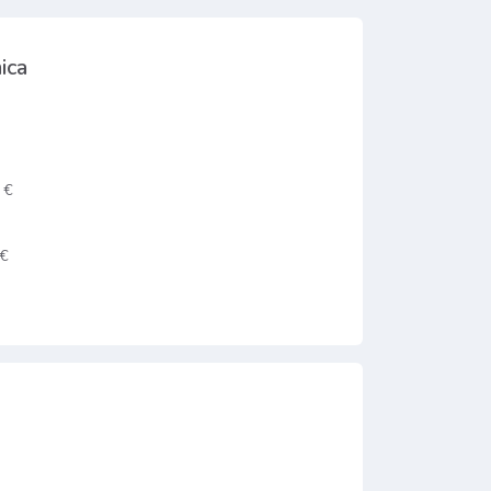
ica
 €
 €