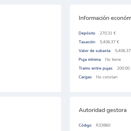
Información económ
Depósito
270.31 €
Tasación
5,406.37 €
Valor de subasta
5,406.37
Puja mínima
No tiene
Tramo entre pujas
200.00
Cargas
No constan
Autoridad gestora
Código
R33860