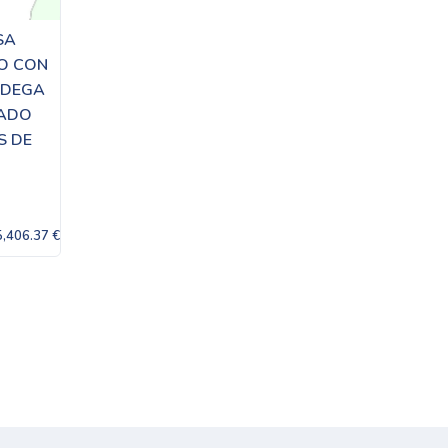
SA
RO CON
ODEGA
MADO
S DE
5,406.37 €