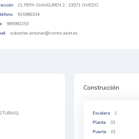
rección
CL PEPA OJANGUREN 2 ; 33071 OVIEDO
léfono
915986334
x
985982253
ail
subastas.asturias@correo.aeat.es
Construcción
ASTURIAS)
Escalera
1
Planta
01
Puerta
01