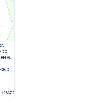
SA
RADO
 EN EL
NCEJO
5,406.37 €