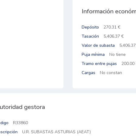
Información económ
Depósito
270.31 €
Tasación
5,406.37 €
Valor de subasta
5,406.37
Puja mínima
No tiene
Tramo entre pujas
200.00
Cargas
No constan
utoridad gestora
digo
R33860
scripción
U.R. SUBASTAS ASTURIAS (AEAT)