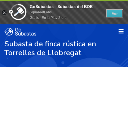
GoSubastas - Subastas del BOE
SquareetLabs
Ver
Gratis - En la Play Store
Subasta de finca rústica en
Torrelles de Llobregat