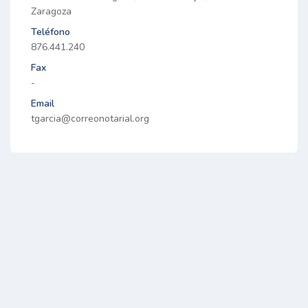
Zaragoza
Teléfono
876.441.240
Fax
-
Email
tgarcia@correonotarial.org