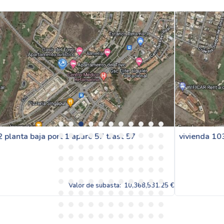
vivienda 103 planta baj port1 aparc58 y trast 58
,531.25 €
Valor de subasta:
10,368