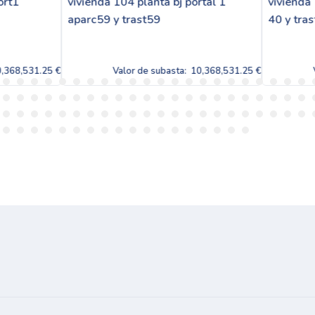
a 104 planta bj portal 1
vivienda 105 planta bj portal
9 y trast59
40 y trast 40
Valor de subasta:
10,368,531.25 €
Valor de subasta:
10,368