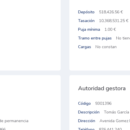
Depósito
518,426.56 €
Tasación
10,368,531.25 €
Puja mínima
1.00 €
Tramo entre pujas
No tien
Cargas
No constan
Autoridad gestora
Código
9301396
Descripción
Tomás García
de permanencia
Dirección
Avenida Gomez L
866
Teléfono
876.441.240