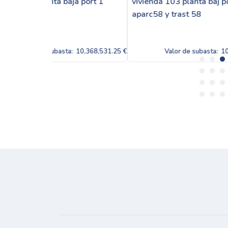
a port 1
vivienda 103 planta baj port1
viviend
aparc58 y trast 58
aparc5
:
10,368,531.25 €
Valor de subasta:
10,368,531.25 €