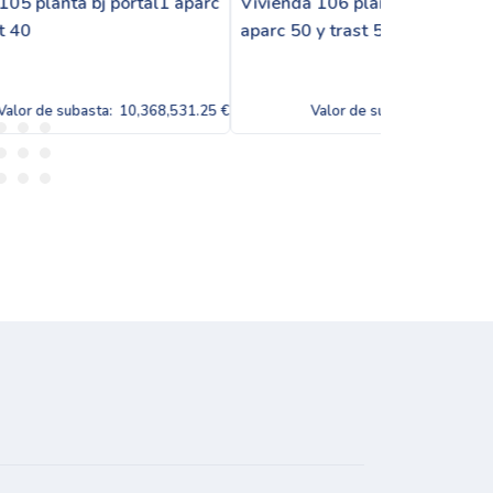
1 aparc
Vivienda 106 planta bj portal1
vivienda 107
aparc 50 y trast 50
42 y trast 4
,531.25 €
Valor de subasta:
10,368,531.25 €
Valo