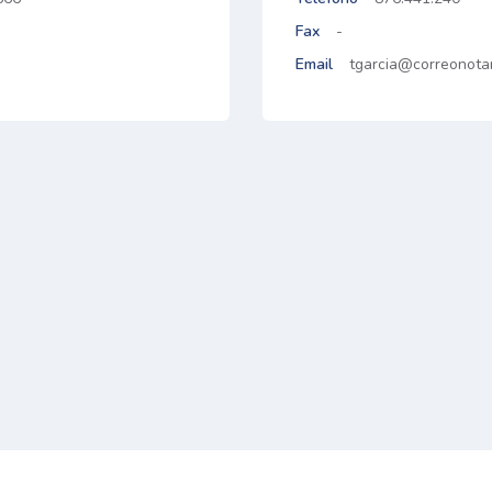
Fax
-
Email
tgarcia@correonotar