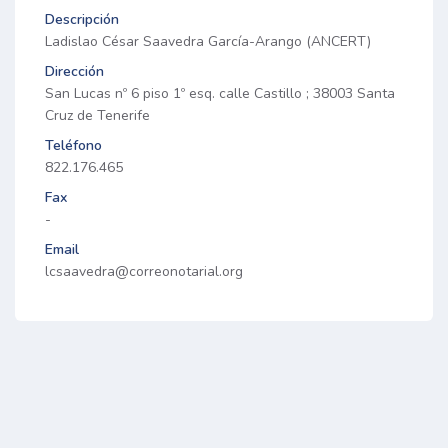
Descripción
Ladislao César Saavedra García-Arango (ANCERT)
Dirección
San Lucas nº 6 piso 1º esq. calle Castillo ; 38003 Santa
Cruz de Tenerife
Teléfono
822.176.465
Fax
-
Email
lcsaavedra@correonotarial.org