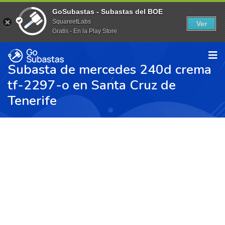
GoSubastas - Subastas del BOE
SquareetLabs
Ver
Gratis - En la Play Store
Subasta de mercedes 240d crema
tf-2297-o en Santa Cruz de
Tenerife