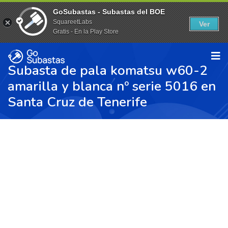
GoSubastas - Subastas del BOE
SquareetLabs
Ver
Gratis - En la Play Store
Subasta de pala komatsu w60-2
amarilla y blanca nº serie 5016 en
Santa Cruz de Tenerife