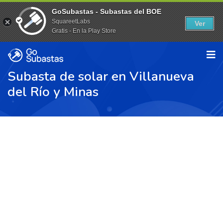
GoSubastas - Subastas del BOE
SquareetLabs
Ver
Gratis - En la Play Store
Subasta de solar en Villanueva
del Río y Minas