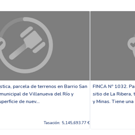
rrio San
FINCA Nº 1032. Paraje La Ribera, parcela de terre
 y
sitio de La Ribera, término municipal de Villanuev
y Minas. Tiene una superficie...
45,693.77 €
Tasación:
5,1