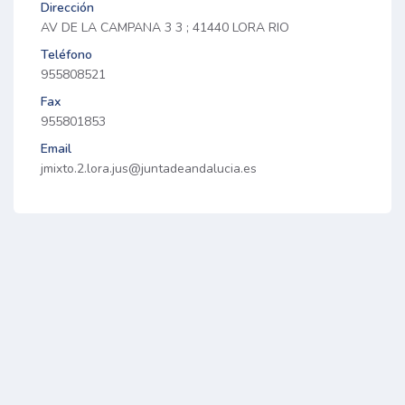
Dirección
AV DE LA CAMPANA 3 3 ; 41440 LORA RIO
Teléfono
955808521
Fax
955801853
Email
jmixto.2.lora.jus@juntadeandalucia.es