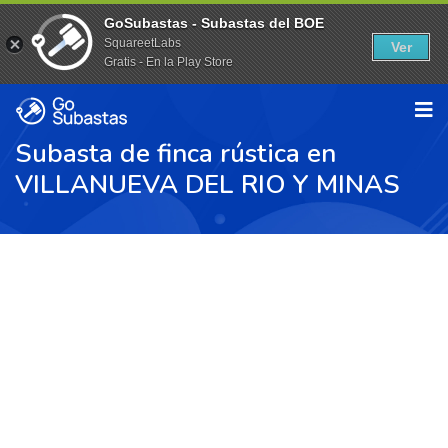
GoSubastas - Subastas del BOE
SquareetLabs
Ver
Gratis - En la Play Store
Subasta de finca rústica en
VILLANUEVA DEL RIO Y MINAS