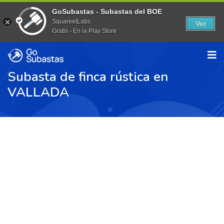
GoSubastas - Subastas del BOE
SquareetLabs
Ver
Gratis - En la Play Store
Subasta de finca rústica en
VALLADA