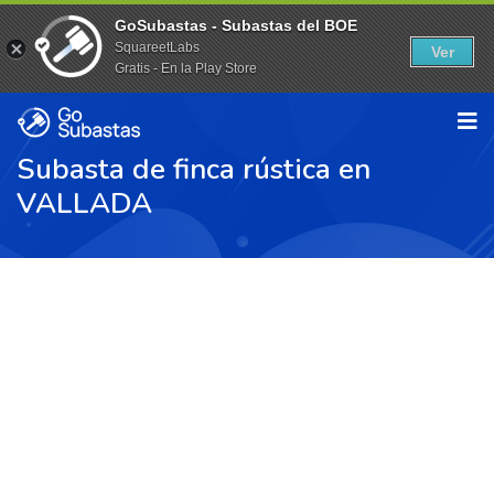
GoSubastas - Subastas del BOE
SquareetLabs
Ver
Gratis - En la Play Store
Subasta de finca rústica en
VALLADA