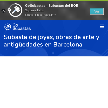
GoSubastas - Subastas del BOE
SquareetLabs
Ver
Gratis - En la Play Store
Subasta de joyas, obras de arte y
antigüedades en Barcelona