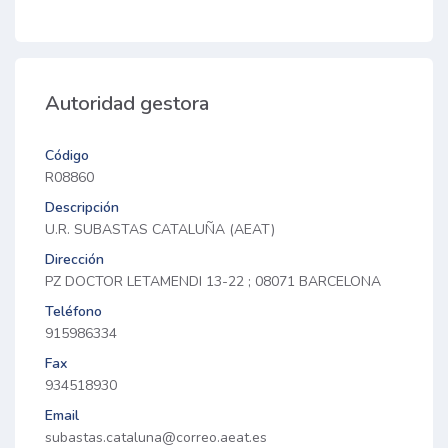
Autoridad gestora
Código
R08860
Descripción
U.R. SUBASTAS CATALUÑA (AEAT)
Dirección
PZ DOCTOR LETAMENDI 13-22 ; 08071 BARCELONA
Teléfono
915986334
Fax
934518930
Email
subastas.cataluna@correo.aeat.es