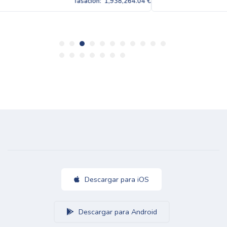
4.04 €
Tasación:
1,938,26
Descargar para iOS
Descargar para Android