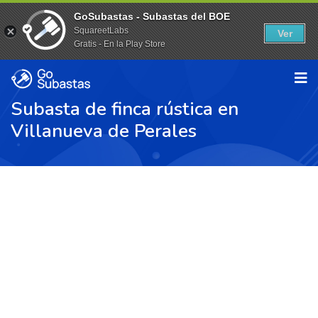
GoSubastas - Subastas del BOE
SquareetLabs
Ver
Gratis - En la Play Store
Subasta de finca rústica en
Villanueva de Perales