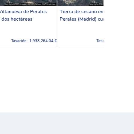
ales
Tierra de secano en Villanueva de
Tierra en Vi
Perales (Madrid) cuatro hectáreas
(Madrid) de 
áreas y cuat
8,264.04 €
Tasación:
1,938,264.04 €