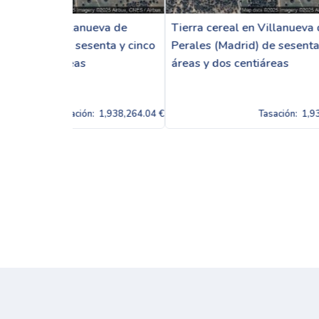
ueva de
Tierra cereal en Villanueva de
Tierra
enta y cinco
Perales (Madrid) de sesenta y cinco
Perale
áreas y dos centiáreas
áreas 
n:
1,938,264.04 €
Tasación:
1,938,264.04 €