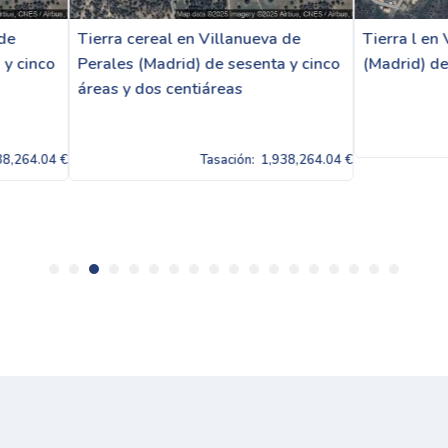
 cereal en Villanueva de
Tierra l en Villanueva de Per
s (Madrid) de sesenta y cinco
(Madrid) de dos hectáreas
y dos centiáreas
Tasación:
1,93
Tasación:
1,938,264.04 €