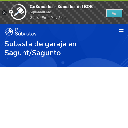
GoSubastas - Subastas del BOE
SquareetLabs
Ver
Gratis - En la Play Store
Subasta de garaje en
Sagunt/Sagunto