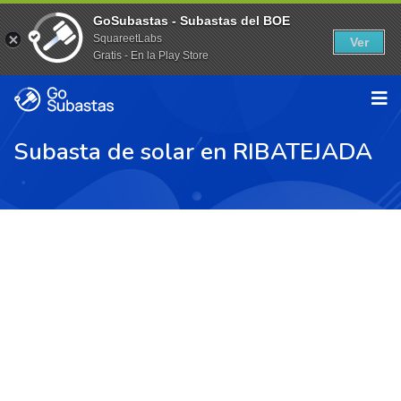
GoSubastas - Subastas del BOE
SquareetLabs
Ver
Gratis - En la Play Store
Subasta de solar en RIBATEJADA