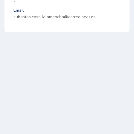
-
Email
subastas.castillalamancha@correo.aeat.es