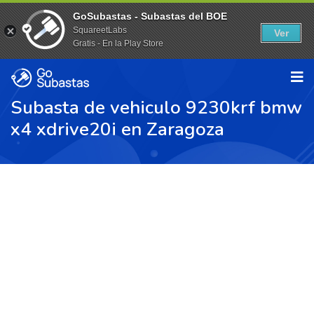
GoSubastas - Subastas del BOE
SquareetLabs
Ver
Gratis - En la Play Store
Subasta de vehiculo 9230krf bmw
x4 xdrive20i en Zaragoza